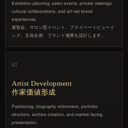
Exhibition planning, salon events, private viewings,
cultural collaborations, and art-led brand
experiences.
展覧会、サロン型イベント、プライベートビューイ
ング、文化企画、ブランド連携を設計します。
02
Artist Development
作家価値形成
Positioning, biography refinement, portfolio
structure, archive creation, and market-facing
presentation.